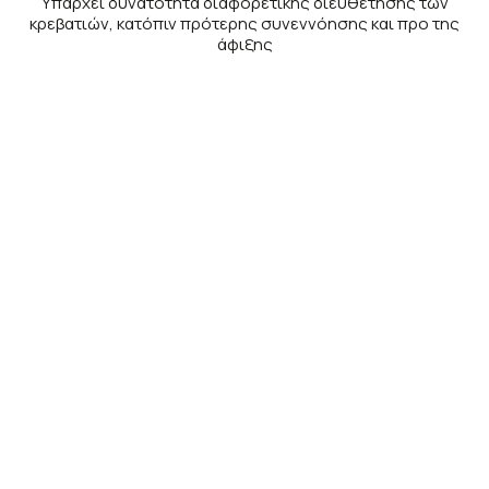
Υπάρχει δυνατότητα διαφορετικής διευθέτησης των
κρεβατιών, κατόπιν πρότερης συνεννόησης και προ της
άφιξης
ΕΠΙΣΚΌΠΗΣΗ ΔΩΜΑΤΊΟΥ