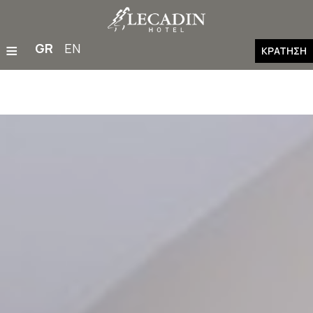
≡
GR
EN
ΚΡΆΤΗΣΗ
Αρχική
Διαμονή
Εστιατόριο & Μπαρ
Παροχές & Εγκαταστάσεις
Οικογένειες
Γάμοι & Εκδηλώσεις
Γυμναστήριο
Δραστηριότητες