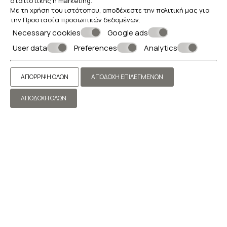
στατιστικής ή marketing.
Με τη χρήση του ιστότοπου, αποδέχεστε την πολιτική μας για
την
Προστασία προσωπικών δεδομένων
.
Necessary cookies
Google ads
ΥΠΗΡΕΣΊΕΣ ΆΝΕΣΗΣ
User data
Preferences
Analytics
ΑΠΌΡΡΙΨΗ ΌΛΩΝ
ΑΠΟΔΟΧΉ ΕΠΙΛΕΓΜΈΝΩΝ
ΑΠΟΔΟΧΉ ΌΛΩΝ