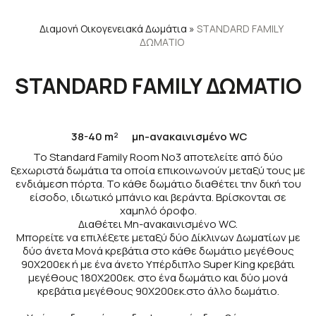
Διαμονή
Οικογενειακά Δωμάτια
»
STANDARD FAMILY
ΔΩΜΑΤΙΟ
STANDARD FAMILY ΔΩΜΑΤΙΟ
38-40 m²
μη-ανακαινισμένο WC
Το Standard Family Room Νο3 αποτελείτε από δύο
ξεχωριστά δωμάτια τα οποία επικοινωνούν μεταξύ τους με
ενδιάμεση πόρτα. Το κάθε δωμάτιο διαθέτει την δική του
είσοδο, ιδιωτικό μπάνιο και βεράντα. Βρίσκονται σε
χαμηλό όροφο.
Διαθέτει Μη-ανακαινισμένο WC.
Μπορείτε να επιλέξετε μεταξύ δύο Δίκλινων Δωματίων με
δύο άνετα Μονά κρεβάτια στο κάθε δωμάτιο μεγέθους
90Χ200εκ ή με ένα άνετο Υπέρδιπλο Super King κρεβάτι
μεγέθους 180Χ200εκ. στο ένα δωμάτιο και δύο μονά
κρεβάτια μεγέθους 90Χ200εκ.στο άλλο δωμάτιο.