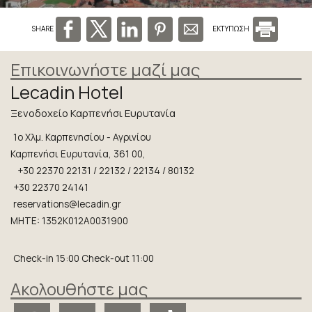
Προσφορές
Φωτογραφίες
SHARE
ΕΚΤΥΠΩΣΗ
Τοποθεσία
Επικοινωνήστε μαζί μας
Πολιτική Κατοικιδίων
Lecadin Hotel
Ξενοδοχείο Καρπενήσι Ευρυτανία
Κράτηση
1ο Χλμ. Καρπενησίου - Αγρινίου
Blog
Καρπενήσι Ευρυτανία, 361 00,
Ζητήστε Προσφορά
+30 22370 22131 / 22132 / 22134 / 80132
+30 22370 24141
Εντυπώσεις
reservations@lecadin.gr
MHTE: 1352K012A0031900
Επικοινωνία
Check-in 15:00 Check-out 11:00
Ακολουθήστε μας