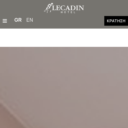
≡
GR
EN
ΚΡΆΤΗΣΗ
Αρχική
Διαμονή
Εστιατόριο & Μπαρ
Παροχές & Εγκαταστάσεις
Οικογένειες
Γάμοι & Εκδηλώσεις
Γυμναστήριο
Δραστηριότητες