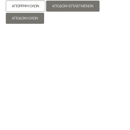
ΑΠΌΡΡΙΨΗ ΌΛΩΝ
ΑΠΟΔΟΧΉ ΕΠΙΛΕΓΜΈΝΩΝ
ΑΠΟΔΟΧΉ ΌΛΩΝ
ΟΙΚΟΓΕΝΕΙΑΚΆ ΔΩΜΆΤΙΑ
ΚΆΝΤΕ ΚΡΆΤΗΣΗ
ΚΆΝΤΕ ΚΡΆΤΗΣΗ