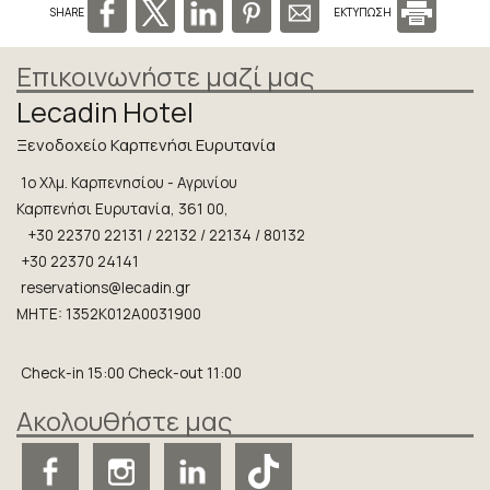
Προσφορές
SHARE
ΕΚΤΥΠΩΣΗ
Φωτογραφίες
Επικοινωνήστε μαζί μας
Τοποθεσία
Lecadin Hotel
Πολιτική Κατοικιδίων
Ξενοδοχείο Καρπενήσι Ευρυτανία
Κράτηση
1ο Χλμ. Καρπενησίου - Αγρινίου
Καρπενήσι Ευρυτανία, 361 00,
Blog
+30 22370 22131 / 22132 / 22134 / 80132
+30 22370 24141
Ζητήστε Προσφορά
reservations@lecadin.gr
Εντυπώσεις
MHTE: 1352K012A0031900
Επικοινωνία
Check-in 15:00 Check-out 11:00
Ακολουθήστε μας