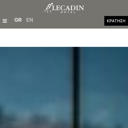
≡
GR
EN
ΚΡΆΤΗΣΗ
Αρχική
Διαμονή
Εστιατόριο & Μπαρ
Παροχές & Εγκαταστάσεις
Οικογένειες
Γάμοι & Εκδηλώσεις
Γυμναστήριο
Δραστηριότητες