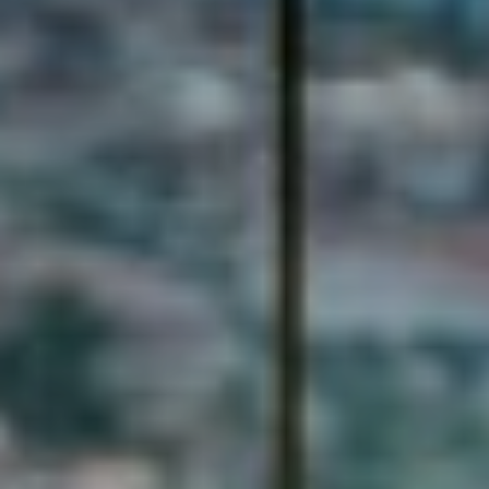
Προσφορές
Φωτογραφίες
Τοποθεσία
Πολιτική Κατοικιδίων
Κράτηση
Blog
Ζητήστε Προσφορά
Εντυπώσεις
Επικοινωνία