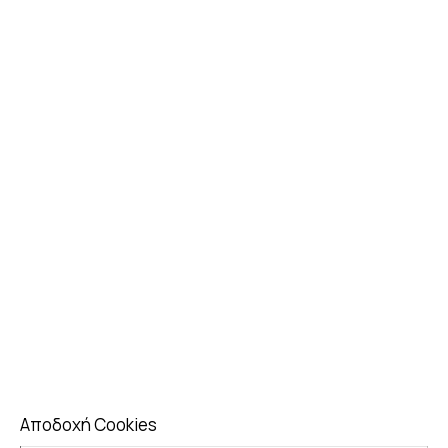
ΕΞΕΡΕΥΝΗΣΤΕ ΤΙΣ
ΧΡΙΣΤΟΥΓΕΝΝΙΑΤΙΚΕΣ
ΕΚΔΗΛΩΣΕΙΣ ΜΑΣ
Αποδοχή Cookies